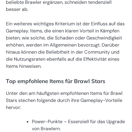
beliebte Brawler ergänzen, schneiden tendenziell
besser ab.
Ein weiteres wichtiges Kriterium ist der Einfluss auf das
Gameplay. Items, die einen klaren Vorteil in Kämpfen
bieten, wie solche, die Schaden oder Geschwindigkeit
erhöhen, werden im Allgemeinen bevorzugt. Darüber
hinaus können die Beliebtheit in der Community und
die Nutzungsraten ebenfalls auf die Effektivität eines
Items hinweisen.
Top empfohlene Items für Brawl Stars
Unter den am häufigsten empfohlenen Items für Brawl
Stars stechen folgende durch ihre Gameplay-Vorteile
hervor:
Power-Punkte – Essenziell für das Upgrade
von Brawlern.