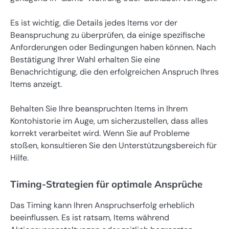
Es ist wichtig, die Details jedes Items vor der
Beanspruchung zu überprüfen, da einige spezifische
Anforderungen oder Bedingungen haben können. Nach
Bestätigung Ihrer Wahl erhalten Sie eine
Benachrichtigung, die den erfolgreichen Anspruch Ihres
Items anzeigt.
Behalten Sie Ihre beanspruchten Items in Ihrem
Kontohistorie im Auge, um sicherzustellen, dass alles
korrekt verarbeitet wird. Wenn Sie auf Probleme
stoßen, konsultieren Sie den Unterstützungsbereich für
Hilfe.
Timing-Strategien für optimale Ansprüche
Das Timing kann Ihren Anspruchserfolg erheblich
beeinflussen. Es ist ratsam, Items während