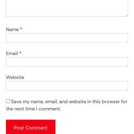
Name
*
Email
*
Website
Save my name, email, and website in this browser for
the next time I comment.