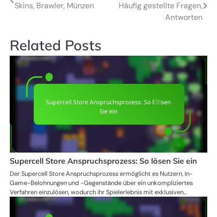
Skins, Brawler, Münzen
Häufig gestellte Fragen,
navigation
Antworten
Related Posts
Supercell Store Anspruchsprozess: So lösen Sie ein
Der Supercell Store Anspruchsprozess ermöglicht es Nutzern, In-
Game-Belohnungen und -Gegenstände über ein unkompliziertes
Verfahren einzulösen, wodurch ihr Spielerlebnis mit exklusiven…