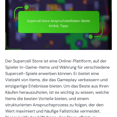
Der Supercell Store ist eine Online-Plattform, auf der
Spieler In-Game-Items und Währung für verschiedene
Supercell-Spiele erwerben können. Er bietet eine
Vielzahl von Items, die das Gameplay verbessern und
einzigartige Erlebnisse bieten. Um das Beste aus Ihren
Käufen herauszuholen, ist es wichtig zu wissen, welche
Items die besten Vorteile bieten, und einem
strukturierten Anspruchsprozess zu folgen, der den
Wert maximiert und häufige Fallstricke vermeidet.