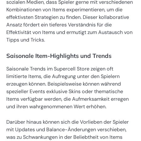
sozialen Medien, dass Spieler gerne mit verschiedenen
Kombinationen von Items experimentieren, um die
effektivsten Strategien zu finden. Dieser kollaborative
Ansatz fördert ein tieferes Verständnis für die
Effektivität von Items und ermutigt zum Austausch von
Tipps und Tricks.
Saisonale Item-Highlights und Trends
Saisonale Trends im Supercell Store zeigen oft
limitierte Items, die Aufregung unter den Spielern
erzeugen können. Beispielsweise können während
spezieller Events exklusive Skins oder thematische
Items verfügbar werden, die Aufmerksamkeit erregen
und ihren wahrgenommenen Wert erhöhen.
Darüber hinaus können sich die Vorlieben der Spieler
mit Updates und Balance-Änderungen verschieben,
was zu Schwankungen in der Beliebtheit von Items