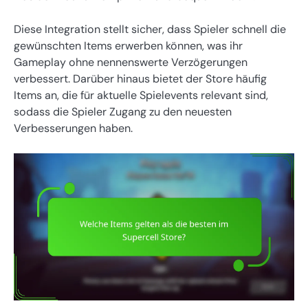
Diese Integration stellt sicher, dass Spieler schnell die
gewünschten Items erwerben können, was ihr
Gameplay ohne nennenswerte Verzögerungen
verbessert. Darüber hinaus bietet der Store häufig
Items an, die für aktuelle Spielevents relevant sind,
sodass die Spieler Zugang zu den neuesten
Verbesserungen haben.