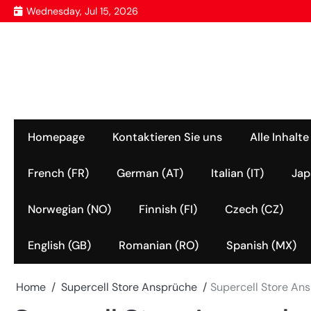
Skip
Wednesday, Jul 15, 2026
to
content
Homepage
Kontaktieren Sie uns
Alle Inhalte
French (FR)
German (AT)
Italian (IT)
Jap
Norwegian (NO)
Finnish (FI)
Czech (CZ)
English (GB)
Romanian (RO)
Spanish (MX)
Home
Supercell Store Ansprüche
Supercell Store Ans