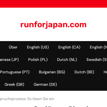
runforjapan.com
Über
English (US)
English (CA)
English (
anese (JP)
Polish (PL)
Dutch (NL)
Swedish (S
Portuguese (PT)
Bulgarian (BG)
Dutch (BE)
H
Greek (GR)
German (DE)
pruchsprozess: So lösen Sie ein