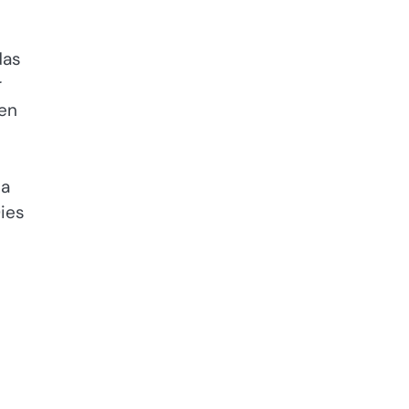
das
r
nen
da
ies
u
e