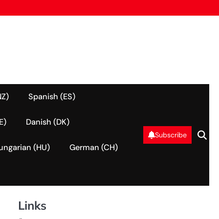
NZ)
Spanish (ES)
E)
Danish (DK)
Subscribe
ungarian (HU)
German (CH)
Links