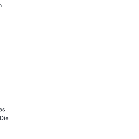
n
as
 Die