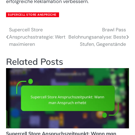
erfolgreiche Reklamation verbessern.
SUPERCELL STORE ANSPRÜCHE
Supercell Store
Brawl Pass
Post
Anspruchsstrategie: Wert
Belohnungsanalyse: Beste
navigation
maximieren
Stufen, Gegenstände
Related Posts
Supercell Store Anspruchszeitpunkt: Wann man