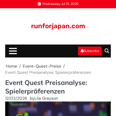
Skip
Wednesday, Jul 15, 2026
to
content
runforjapan.com
Subscribe
Home
Event-Quest-Preise
Event Quest Preisanalyse: Spielerpräferenzen
Event Quest Preisanalyse:
Spielerpräferenzen
12/02/2026
by
Lila Grayson